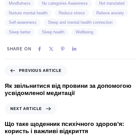
Mindfulness
No categories Awareness
Not translated
Nurture mental health
Reduce stress
Relieve anxiety
Self-awareness
Sleep and mental health connection
Sleep better
Sleep health
Wellbeing
SHARE ON
PREVIOUS ARTICLE
Як звільнитися від провини за допомогою
усвідомленої медитації
NEXT ARTICLE
Що таке щоденник психічного здоров’я:
користь і важливі відкриття