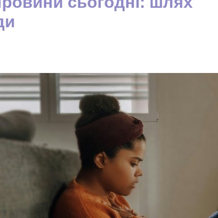
провини сьогодні: шлях
ди