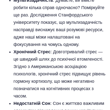
Мультизадачність
: Думаєте, ви вмієте
робити кілька справ одночасно? Поміркуйте
ще раз. Дослідження Станфордського
університету показує, що мультизадачність
насправді виснажує ваші розумові ресурси,
адже наші мізки налаштовані на
фокусування на чомусь одному.
Хронічний Стрес
: Довготривалий стрес —
це швидкий шлях до психічної втомленості.
Згідно з Американською асоціацією
психологів, хронічний стрес підвищує рівень
гормону кортизолу, що може негативно
позначатися на когнітивних процесах з
часом.
Недостатній Сон
: Сон є життєво важливим