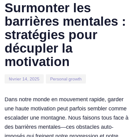
on:
in:
Surmonter les
barrières mentales :
stratégies pour
décupler la
motivation
février 14, 2025
Personal growth
Dans notre monde en mouvement rapide, garder
une haute motivation peut parfois sembler comme
escalader une montagne. Nous faisons tous face à
des barrières mentales—ces obstacles auto-
imposés qui freinent notre progression et notre