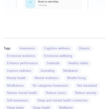
Tags:
Awareness
Cognitive wellness
Dreams
Emotional resilience
Emotional wellbeing
Enhance performance
Gratitude
Healthy habits
Improve wellness
Journaling
Meditation
Mental health
Mental resilience
Mindful living
Mindfulness
No categories Awareness
Not translated
Nurture mental health
Reduce stress
Relieve anxiety
Self-awareness
Sleep and mental health connection
Sleep better
Sleep health
Wellbeing