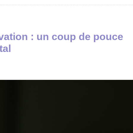
ivation : un coup de pouce
tal