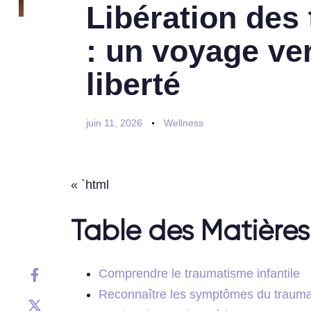
Libération des
: un voyage ver
liberté
juin 11, 2026
Wellness
« `html
Table des Matières
Comprendre le traumatisme infantile
Reconnaître les symptômes du traumat