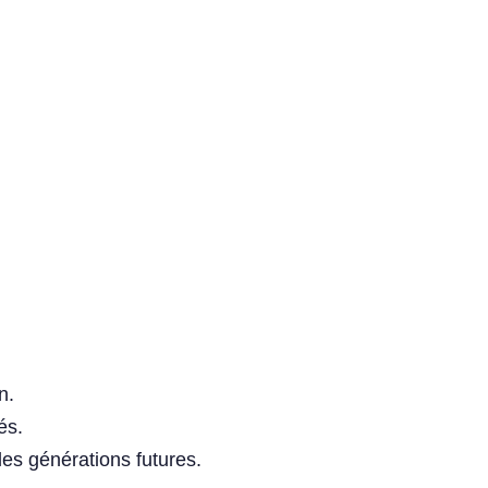
n.
és.
es générations futures.