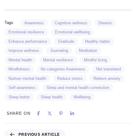
Tags:
Awareness
Cognitive wellness
Dreams
Emotional resilience
Emotional wellbeing
Enhance performance
Gratitude
Healthy habits
Improve wellness
Journaling
Meditation
Mental health
Mental resilience
Mindful living
Mindfulness
No categories Awareness
Not translated
Nurture mental health
Reduce stress
Relieve anxiety
Self-awareness
Sleep and mental health connection
Sleep better
Sleep health
Wellbeing
SHARE ON
PREVIOUS ARTICLE