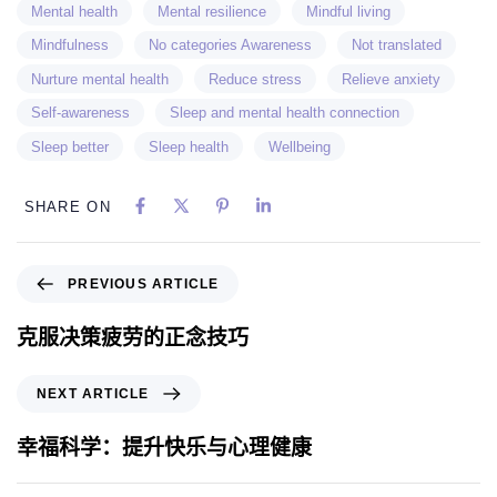
Mental health
Mental resilience
Mindful living
Mindfulness
No categories Awareness
Not translated
Nurture mental health
Reduce stress
Relieve anxiety
Self-awareness
Sleep and mental health connection
Sleep better
Sleep health
Wellbeing
SHARE ON
PREVIOUS ARTICLE
克服决策疲劳的正念技巧
NEXT ARTICLE
幸福科学：提升快乐与心理健康