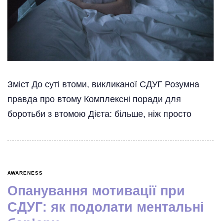
Зміст До суті втоми, викликаної СДУГ Розумна
правда про втому Комплексні поради для
боротьби з втомою Дієта: більше, ніж просто
AWARENESS
Опанування мотивації при
СДУГ: як подолати ментальні