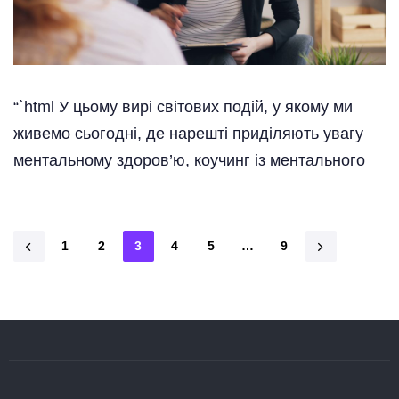
“`html У цьому вирі світових подій, у якому ми
живемо сьогодні, де нарешті приділяють увагу
ментальному здоров’ю, коучинг із ментального
1
2
3
4
5
…
9