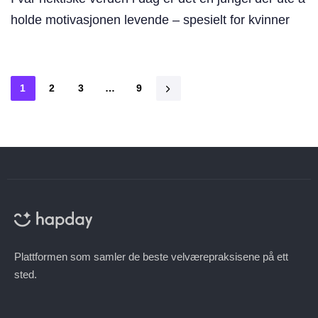
holde motivasjonen levende – spesielt for kvinner
1
2
3
…
9
Plattformen som samler de beste velværepraksisene på ett
sted.