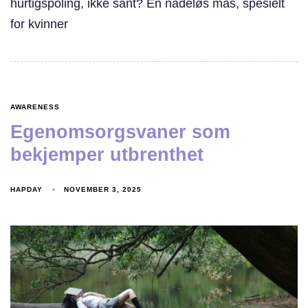
hurtigspoling, ikke sant? En nådeløs mas, spesielt
for kvinner
AWARENESS
Egenomsorgsvaner som
bekjemper utbrenthet
HAPDAY
NOVEMBER 3, 2025