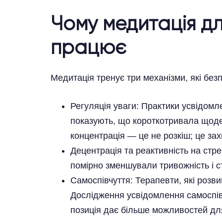
Чому медитація д
працює
Медитація тренує три механізми, які бе
Регуляція уваги: Практики усвідомл
показують, що короткотривала щоде
концентрація — це не розкіш; це зах
Децентрація та реактивність на стр
помірно зменшували тривожність і ст
Самоспівчуття: Терапевти, які розви
Дослідження усвідомлення самоспів
позиція дає більше можливостей дл