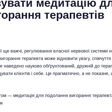
вувати медитацію д
орання терапевтів
ї ще важчі, регулювання власної нервової системи не
горання терапевта може відновити увагу, співчуття 
че наведено науково обґрунтований, дружній до терап
увати клієнтів і себе. Це прагматично, а не показне,
ом