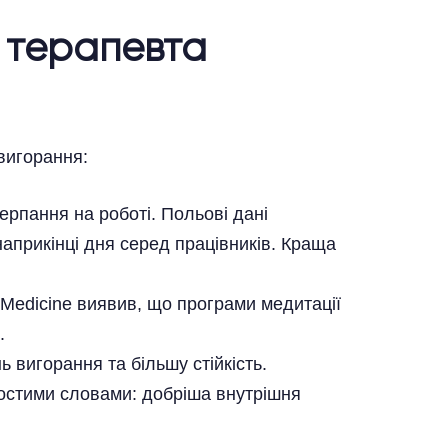
зверху
 терапевта
вигорання:
ерпання на роботі. Польові дані
прикінці дня серед працівників. Краща
 Medicine виявив, що програми медитації
.
 вигорання та більшу стійкість.
ростими словами: добріша внутрішня