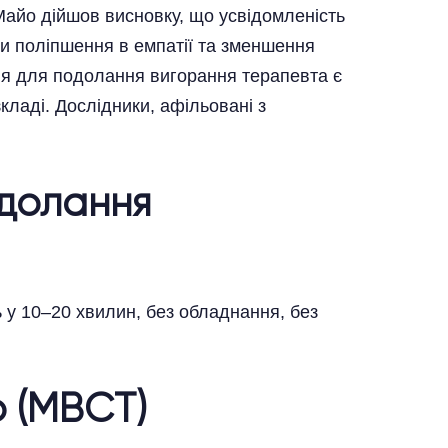
Майо дійшов висновку, що усвідомленість
ли поліпшення в емпатії та зменшення
ція для подолання вигорання терапевта є
кладі. Дослідники, афільовані з
одолання
 у 10–20 хвилин, без обладнання, без
р (MBCT)