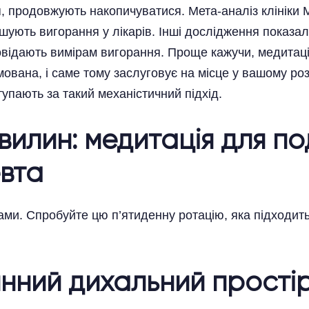
я, продовжують накопичуватися. Мета-аналіз клініки 
ншують вигорання у лікарів. Інші дослідження показа
дповідають вимірам вигорання. Проще кажучи, медита
ована, і саме тому заслуговує на місце у вашому роз
упають за такий механістичний підхід.
вилин: медитація для п
вта
ами. Спробуйте цю п’ятиденну ротацію, яка підходить
инний дихальний прості