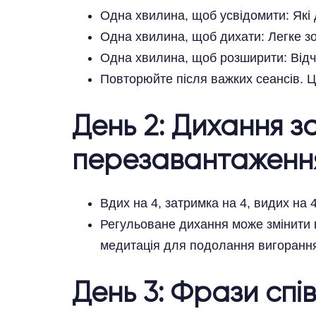
Одна хвилина, щоб усвідомити: Які д
Одна хвилина, щоб дихати: Легке зо
Одна хвилина, щоб розширити: Відчув
Повторюйте після важких сеансів. Ц
День 2: Дихання 
перезавантаження
Вдих на 4, затримка на 4, видих на
Регульоване дихання може змінити в
медитація для подолання вигорання 
День 3: Фрази спі