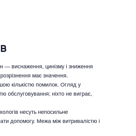
в
н — виснаження, цинізму і зниження
розрізнення має значення.
шою кількістю помилок. Огляд у
стю обслуговування; ніхто не виграє,
ихологів несуть непосильне
ти допомогу. Межа між витривалістю і