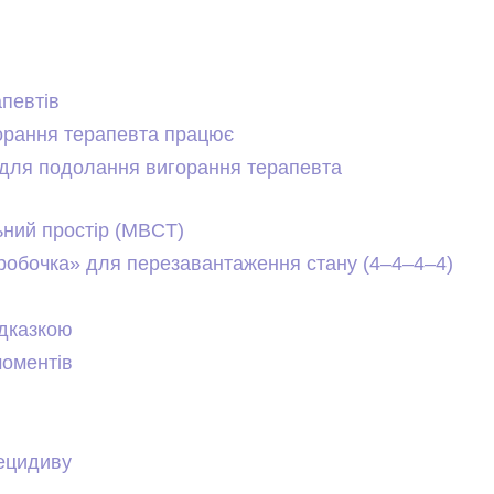
певтів
орання терапевта працює
 для подолання вигорання терапевта
ьний простір (MBCT)
робочка» для перезавантаження стану (4–4–4–4)
ідказкою
моментів
рецидиву