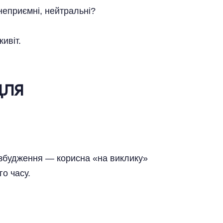
 неприємні, нейтральні?
ивіт.
для
и збудження — корисна «на виклику»
о часу.