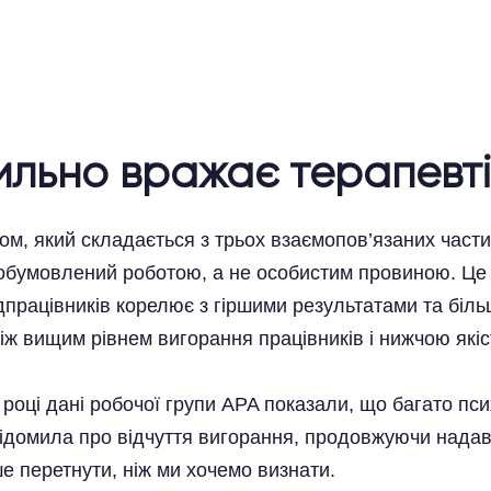
ильно вражає терапевті
м, який складається з трьох взаємопов’язаних части
бумовлений роботою, а не особистим провиною. Це 
дпрацівників корелює з гіршими результатами та біль
 між вищим рівнем вигорання працівників і нижчою які
 році дані робочої групи APA показали, що багато пс
домила про відчуття вигорання, продовжуючи надава
е перетнути, ніж ми хочемо визнати.