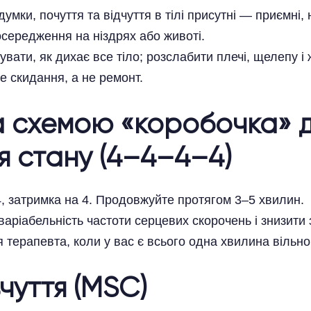
умки, почуття та відчуття в тілі присутні — приємні,
середження на ніздрях або животі.
ати, як дихає все тіло; розслабити плечі, щелепу і ж
е скидання, а не ремонт.
за схемою «коробочка» 
 стану (4–4–4–4)
 4, затримка на 4. Продовжуйте протягом 3–5 хвилин.
аріабельність частоти серцевих скорочень і знизит
терапевта, коли у вас є всього одна хвилина вільног
вчуття (MSC)