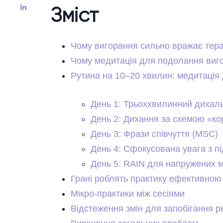
Зміст
Чому вигорання сильно вражає тера
Чому медитація для подолання виг
Рутина на 10–20 хвилин: медитація
День 1: Трьоххвилинний дихал
День 2: Дихання за схемою «ко
День 3: Фрази співчуття (MSC)
День 4: Сфокусована увага з п
День 5: RAIN для напружених 
Грані роблять практику ефективною
Мікро-практики між сесіями
Відстеження змін для запобігання 