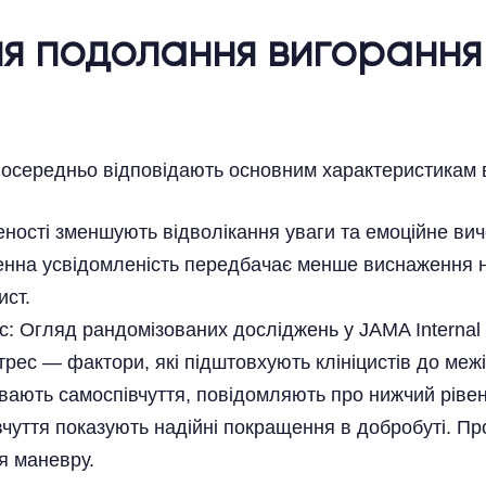
ля подолання вигорання
зпосередньо відповідають основним характеристикам 
еності зменшують відволікання уваги та емоційне вич
нна усвідомленість передбачає менше виснаження на
ист.
ес: Огляд рандомізованих досліджень у JAMA Internal
рес — фактори, які підштовхують клініцистів до межі
вають самоспівчуття, повідомляють про нижчий рівень
чуття показують надійні покращення в добробуті. П
я маневру.