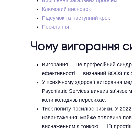
Вирішення загальних проблем
Ключовий висновок
Підсумок та наступний крок
Посилання
Чому вигорання с
Вигорання — це професійний синдро
ефективності — визнаний ВООЗ як о
У психічному здоров’ї вигорання ме
Psychiatric Services виявив зв’язок
коли колодязь пересихає.
Тиск попиту посилює ризики. У 2022
навантаження; майже половина пові
виснаженням є тонкою — і її простіш