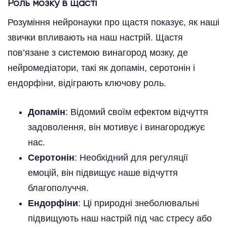
Роль мозку в щасті
Розуміння нейронауки про щастя показує, як наші
звички впливають на наш настрій. Щастя
пов’язане з системою винагород мозку, де
нейромедіатори, такі як допамін, серотонін і
ендорфіни, відіграють ключову роль.
Допамін
: Відомий своїм ефектом відчуття
задоволення, він мотивує і винагороджує
нас.
Серотонін
: Необхідний для регуляції
емоцій, він підвищує наше відчуття
благополуччя.
Ендорфіни
: Ці природні знеболювальні
підвищують наш настрій під час стресу або