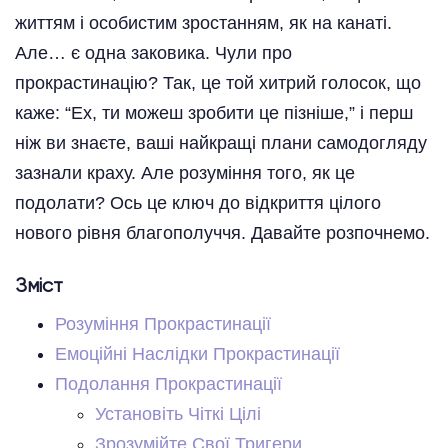
життям і особистим зростанням, як на канаті.
Але… є одна заковика. Чули про
прокрастинацію? Так, це той хитрий голосок, що
каже: “Ех, ти можеш зробити це пізніше,” і перш
ніж ви знаєте, ваші найкращі плани самодогляду
зазнали краху. Але розуміння того, як це
подолати? Ось це ключ до відкриття цілого
нового рівня благополуччя. Давайте розпочнемо.
Зміст
Розуміння Прокрастинації
Емоційні Наслідки Прокрастинації
Подолання Прокрастинації
Установіть Чіткі Цілі
Зрозумійте Свої Тригери