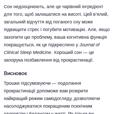
Сон недооцінюють, але це чарівний інгредієнт
для того, щоб залишатися на висоті. Цей в’ялий,
загальний відчуття від поганого сну може
підвищити стрес і погубити мотивацію. Але, якщо
захопити цю проблему, ваша когнітивна функція
покращується, як це підкреслено у
Journal of
Clinical Sleep Medicine
. Хороший сон — це
запорука позбавлення від прокрастинації.
Висновок
Трошки підсумовуючи — подолання
прокрастинації допоможе вам розкрити
найкращий режим самодогляду, дозволяючи
насолоджуватися покращеним психічним
здоров’ям і балансом у житті. Як тільки ви