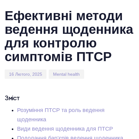
Published
Published
on:
in:
Ефективні методи
ведення щоденника
для контролю
симптомів ПТСР
16 Лютого, 2025
Mental health
Зміст
Розуміння ПТСР та роль ведення
щоденника
Види ведення щоденника для ПТСР
Подолання бар’єрів ведення щоденника