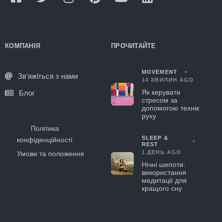
КОМПАНІЯ
ПРОЧИТАЙТЕ
MOVEMENT
Зв'яжіться з нами
14 ХВИЛИН AGO
Як керувати
Блог
стресом за
допомогою технік
руху
Політика
SLEEP &
конфіденційності
REST
1 ДЕНЬ AGO
Умови та положення
Нічні шепоти:
використання
медитації для
кращого сну