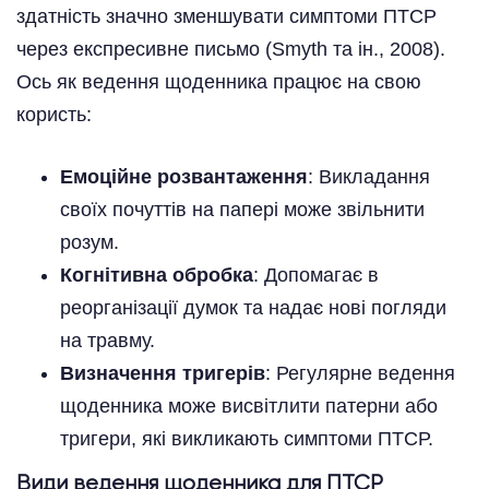
здатність значно зменшувати симптоми ПТСР
через експресивне письмо (Smyth та ін., 2008).
Ось як ведення щоденника працює на свою
користь:
Емоційне розвантаження
: Викладання
своїх почуттів на папері може звільнити
розум.
Когнітивна обробка
: Допомагає в
реорганізації думок та надає нові погляди
на травму.
Визначення тригерів
: Регулярне ведення
щоденника може висвітлити патерни або
тригери, які викликають симптоми ПТСР.
Види ведення щоденника для ПТСР