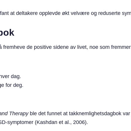
fant at deltakere opplevde økt velvære og reduserte symp
bok
 fremheve de positive sidene av livet, noe som fremmer 
 hver dag.
ge for deg.
 and Therapy
ble det funnet at takknemlighetsdagbok var k
SD-symptomer (Kashdan et al., 2006).