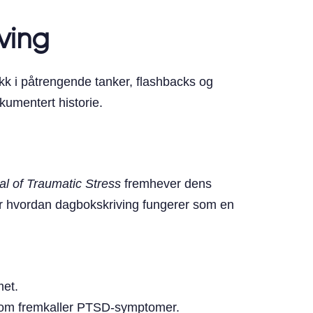
ving
rykk i påtrengende tanker, flashbacks og
kumentert historie.
al of Traumatic Stress
fremhever dens
 er hvordan dagbokskriving fungerer som en
met.
 som fremkaller PTSD-symptomer.