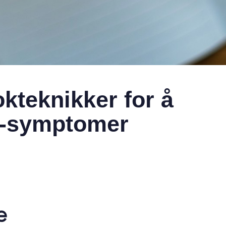
kteknikker for å
D-symptomer
e