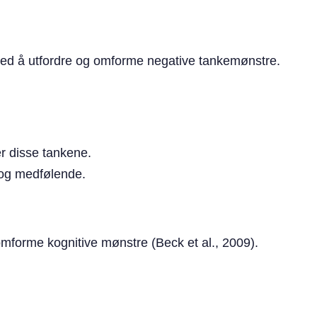
 med å utfordre og omforme negative tankemønstre.
er disse tankene.
k og medfølende.
forme kognitive mønstre (Beck et al., 2009).