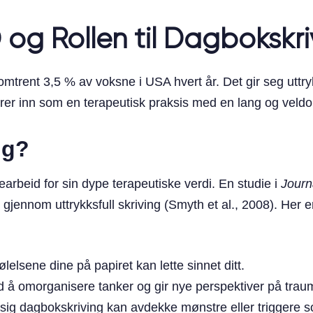
 og Rollen til Dagbokskri
r omtrent 3,5 % av voksne i USA hvert år. Det gir seg utt
rer inn som en terapeutisk praksis med en lang og veldo
ng?
arbeid for sin dype terapeutiske verdi. En studie i
Journ
 gjennom uttrykksfull skriving (Smyth et al., 2008). Her
ølelsene dine på papiret kan lette sinnet ditt.
d å omorganisere tanker og gir nye perspektiver på trau
sig dagbokskriving kan avdekke mønstre eller triggere