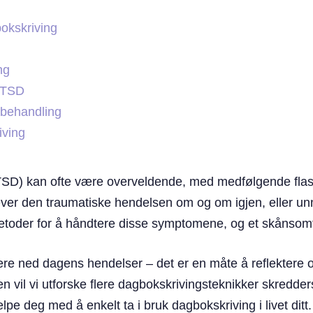
okskriving
ng
PTSD
-behandling
iving
PTSD) kan ofte være overveldende, med medfølgende flas
lever den traumatiske hendelsen om og om igjen, eller un
etoder for å håndtere disse symptomene, og et skånsomt,
re ned dagens hendelser – det er en måte å reflektere ov
en vil vi utforske flere dagbokskrivingsteknikker skred
elpe deg med å enkelt ta i bruk dagbokskriving i livet ditt.