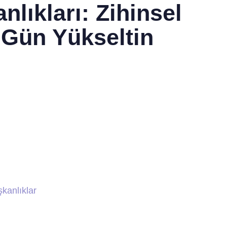
nlıkları: Zihinsel
 Gün Yükseltin
şkanlıklar