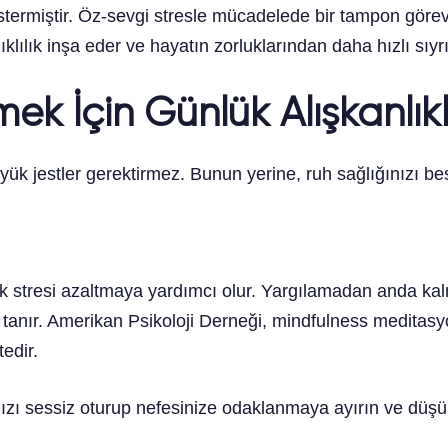
göstermiştir. Öz-sevgi stresle mücadelede bir tampon gör
ıklılık inşa eder ve hayatın zorluklarından daha hızlı sıy
mek İçin Günlük Alışkanlık
k jestler gerektirmez. Bunun yerine, ruh sağlığınızı bes
arak stresi azaltmaya yardımcı olur. Yargılamadan anda ka
tanır. Amerikan Psikoloji Derneği, mindfulness meditasy
edir.
zı sessiz oturup nefesinize odaklanmaya ayırın ve düşün