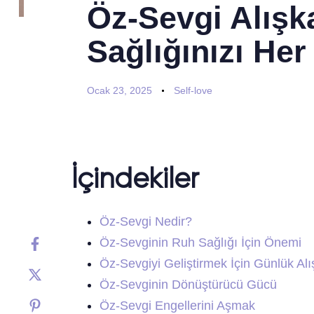
Öz-Sevgi Alışka
Sağlığınızı Her
Ocak 23, 2025
Self-love
İçindekiler
Öz-Sevgi Nedir?
Öz-Sevginin Ruh Sağlığı İçin Önemi
Öz-Sevgiyi Geliştirmek İçin Günlük Alı
Öz-Sevginin Dönüştürücü Gücü
Öz-Sevgi Engellerini Aşmak