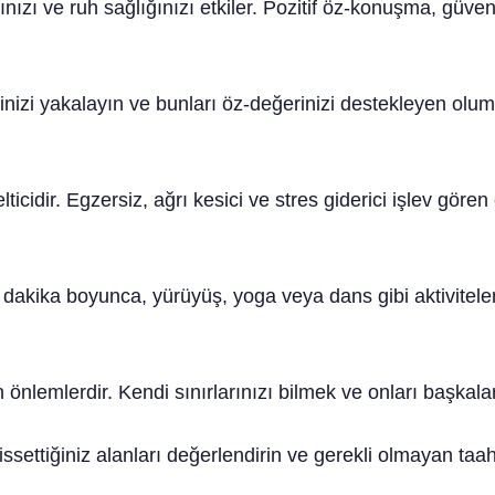
ızı ve ruh sağlığınızı etkiler. Pozitif öz-konuşma, güven
zi yakalayın ve bunları öz-değerinizi destekleyen olumlu 
elticidir. Egzersiz, ağrı kesici ve stres giderici işlev göre
dakika boyunca, yürüyüş, yoga veya dans gibi aktivitele
n önlemlerdir. Kendi sınırlarınızı bilmek ve onları başkaları
hissettiğiniz alanları değerlendirin ve gerekli olmayan ta