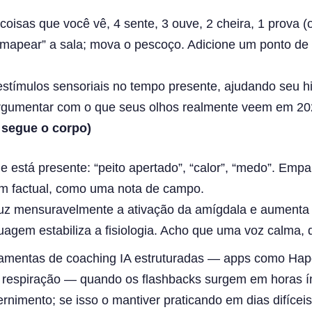
oisas que você vê, 4 sente, 3 ouve, 2 cheira, 1 prova (
 “mapear” a sala; mova o pescoço. Adicione um ponto de 
estímulos sensoriais no tempo presente, ajudando seu
l argumentar com o que seus olhos realmente veem em 20
 segue o corpo)
stá presente: “peito apertado”, “calor”, “medo”. Empar
om factual, como uma nota de campo.
uz mensuravelmente a ativação da amígdala e aumenta o c
uagem estabiliza a fisiologia. Acho que uma voz calma, 
amentas de coaching IA estruturadas — apps como Ha
de respiração — quando os flashbacks surgem em horas 
rnimento; se isso o mantiver praticando em dias difíceis