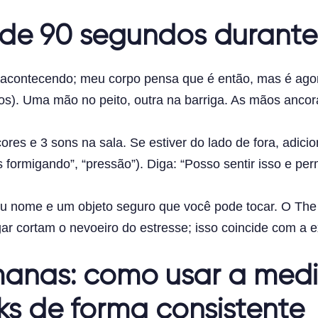
de 90 segundos durante
acontecendo; meu corpo pensa que é então, mas é agora
clos). Uma mão no peito, outra na barriga. As mãos an
cores e 3 sons na sala. Se estiver do lado de fora, adici
formigando”, “pressão”). Diga: “Posso sentir isso e per
eu nome e um objeto seguro que você pode tocar. O The
gar cortam o nevoeiro do estresse; isso coincide com a ex
manas: como usar a med
ks de forma consistente