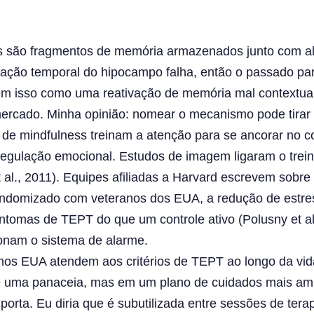
 são fragmentos de memória armazenados junto com alta
cação temporal do hipocampo falha, então o passado pa
m isso como uma reativação de memória mal contextuali
rmercado. Minha opinião: nomear o mecanismo pode tirar
 de mindfulness treinam a atenção para se ancorar no c
a regulação emocional. Estudos de imagem ligaram o tr
 et al., 2011). Equipes afiliadas a Harvard escrevem sob
randomizado com veteranos dos EUA, a redução de estr
ntomas de TEPT do que um controle ativo (Polusny et a
ionam o sistema de alarme.
os EUA atendem aos critérios de TEPT ao longo da vida 
é uma panaceia, mas em um plano de cuidados mais amp
rta. Eu diria que é subutilizada entre sessões de terap