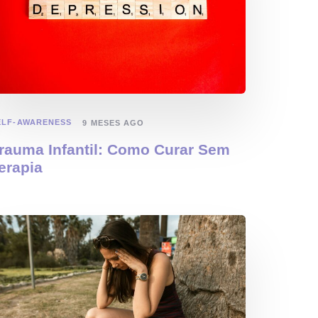
ELF-AWARENESS
9 MESES AGO
rauma Infantil: Como Curar Sem
erapia
topo