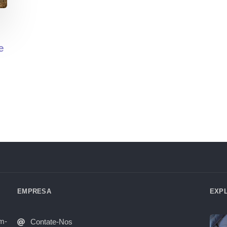
e
EMPRESA
EXP
em-
Contate-Nos