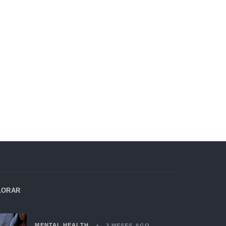
LORAR
MENTAL HEALTH
2 MESES AGO