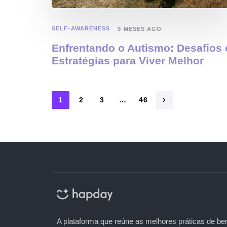
SELF-AWARENESS
9 MESES AGO
Enfrentando o Autismo: Desafios 
Estratégias para Viver Melhor
1
2
3
…
46
A plataforma que reúne as melhores práticas de b