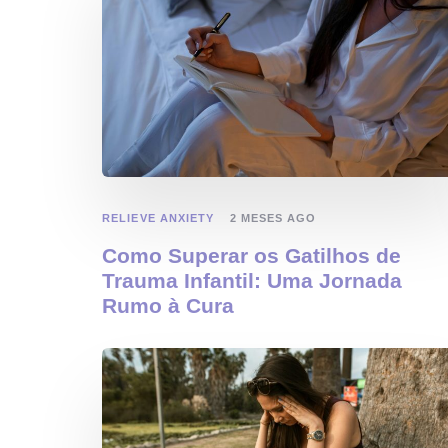
RELIEVE ANXIETY
2 MESES AGO
Como Superar os Gatilhos de
Trauma Infantil: Uma Jornada
Rumo à Cura