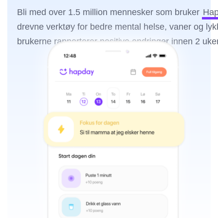
Bli med over 1.5 million mennesker som bruker
Hap
drevne verktøy for bedre mental helse, vaner og ly
brukerne rapporterer positive endringer innen 2 uker