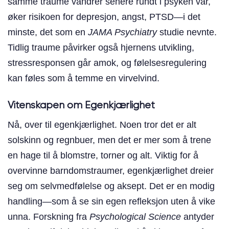
samme traume vandrer senere rundt i psyken vår,
øker risikoen for depresjon, angst, PTSD—i det
minste, det som en
JAMA Psychiatry
studie nevnte.
Tidlig traume påvirker også hjernens utvikling,
stressresponsen går amok, og følelsesregulering
kan føles som å temme en virvelvind.
Vitenskapen om Egenkjærlighet
Nå, over til egenkjærlighet. Noen tror det er alt
solskinn og regnbuer, men det er mer som å trene
en hage til å blomstre, torner og alt. Viktig for å
overvinne barndomstraumer, egenkjærlighet dreier
seg om selvmedfølelse og aksept. Det er en modig
handling—som å se sin egen refleksjon uten å vike
unna. Forskning fra
Psychological Science
antyder