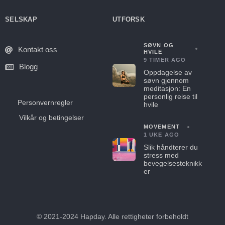
SELSKAP
UTFORSK
SØVN OG
Kontakt oss
HVILE
9 TIMER AGO
Blogg
Oppdagelse av
søvn gjennom
meditasjon: En
personlig reise til
Personvernregler
hvile
Vilkår og betingelser
MOVEMENT
1 UKE AGO
Slik håndterer du
stress med
bevegelsesteknikk
er
© 2021-2024 Hapday. Alle rettigheter forbeholdt