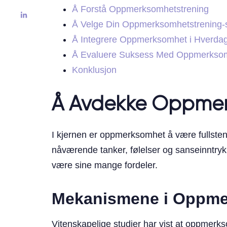
Å Forstå Oppmerksomhetstrening
Å Velge Din Oppmerksomhetstrening-s
Å Integrere Oppmerksomhet i Hverda
Å Evaluere Suksess Med Oppmerksom
Konklusjon
Å Avdekke Oppmer
I kjernen er oppmerksomhet å være fullstendi
nåværende tanker, følelser og sanseinntryk
være sine mange fordeler.
Mekanismene i Oppm
Vitenskapelige studier har vist at oppmerk