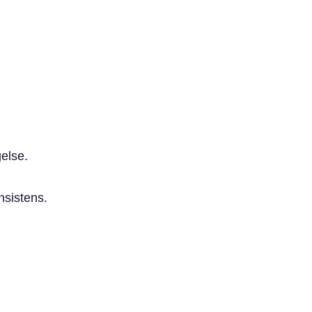
.
else.
nsistens.