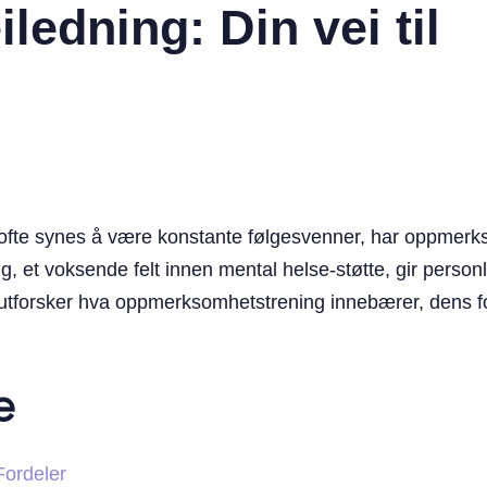
ledning: Din vei til
t ofte synes å være konstante følgesvenner, har oppmerk
, et voksende felt innen mental helse-støtte, gir perso
len utforsker hva oppmerksomhetstrening innebærer, dens 
e
ordeler