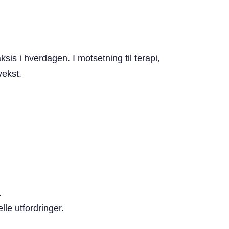
top
s i hverdagen. I motsetning til terapi,
vekst.
.
lle utfordringer.