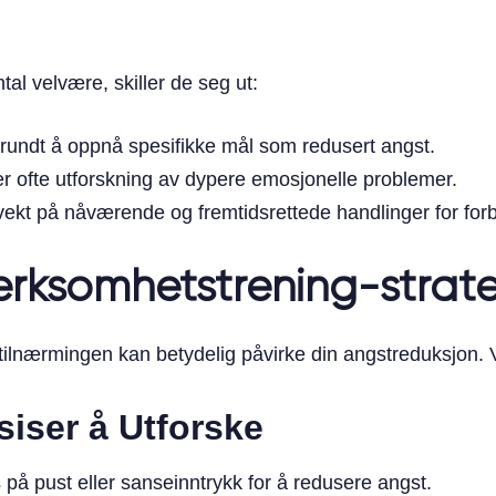
l velvære, skiller de seg ut:
t rundt å oppnå spesifikke mål som redusert angst.
er ofte utforskning av dypere emosjonelle problemer.
 vekt på nåværende og fremtidsrettede handlinger for for
rksomhetstrening-strate
ilnærmingen kan betydelig påvirke din angstreduksjon. V
ser å Utforske
 på pust eller sanseinntrykk for å redusere angst.