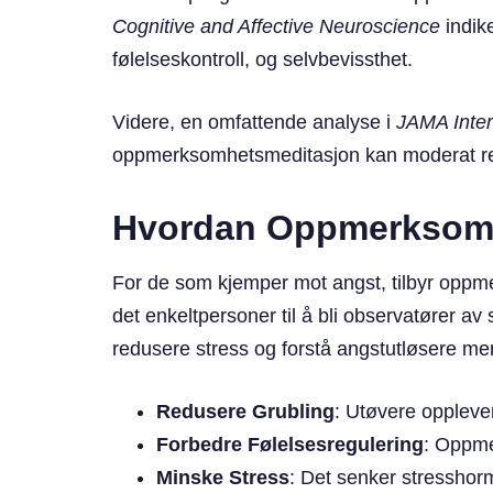
Cognitive and Affective Neuroscience
indik
følelseskontroll, og selvbevissthet.
Videre, en omfattende analyse i
JAMA Inter
oppmerksomhetsmeditasjon kan moderat red
Hvordan Oppmerksomh
For de som kjemper mot angst, tilbyr oppme
det enkeltpersoner til å bli observatører av 
redusere stress og forstå angstutløsere m
Redusere Grubling
: Utøvere opplever
Forbedre Følelsesregulering
: Oppme
Minske Stress
: Det senker stresshorm