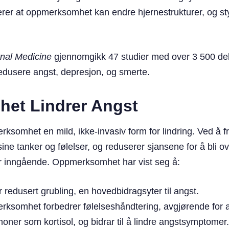
erer at oppmerksomhet kan endre hjernestrukturer, og st
nal Medicine
gjennomgikk 47 studier med over 3 500 del
usere angst, depresjon, og smerte.
et Lindrer Angst
rksomhet en mild, ikke-invasiv form for lindring. Ved å 
sine tanker og følelser, og reduserer sjansene for å bli o
er inngående. Oppmerksomhet har vist seg å:
 redusert grubling, en hovedbidragsyter til angst.
rksomhet forbedrer følelseshåndtering, avgjørende for a
oner som kortisol, og bidrar til å lindre angstsymptomer.