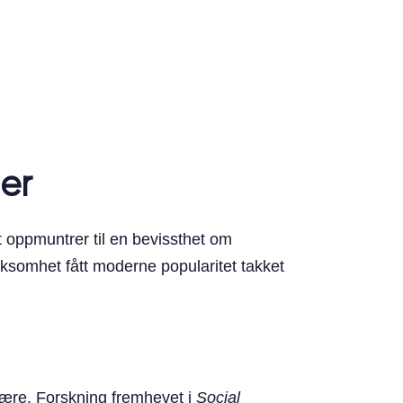
er
t oppmuntrer til en bevissthet om
rksomhet fått moderne popularitet takket
være. Forskning fremhevet i
Social