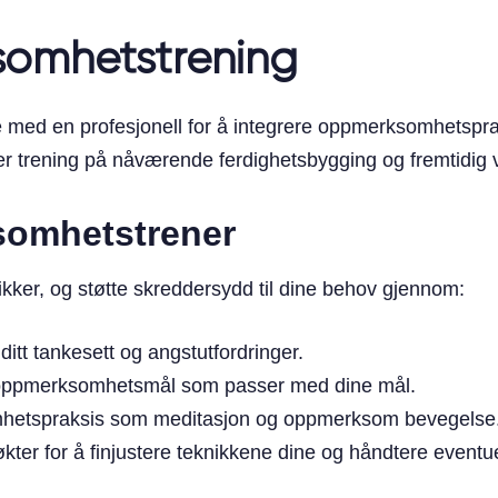
somhetstrening
d en profesjonell for å integrere oppmerksomhetspraksi
erer trening på nåværende ferdighetsbygging og fremtidig 
somhetstrener
kker, og støtte skreddersydd til dine behov gjennom:
ditt tankesett og angstutfordringer.
ke oppmerksomhetsmål som passer med dine mål.
mhetspraksis som meditasjon og oppmerksom bevegelse
 økter for å finjustere teknikkene dine og håndtere eventue