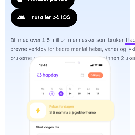
Installer på iOS
Bli med over 1.5 million mennesker som bruker
Hap
drevne verktøy for bedre mental helse, vaner og ly
brukerne rapporterer positive endringer innen 2 uker