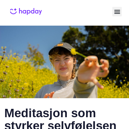
Published
Published
on:
in:
Meditasjon som
styrker selvfølelsen