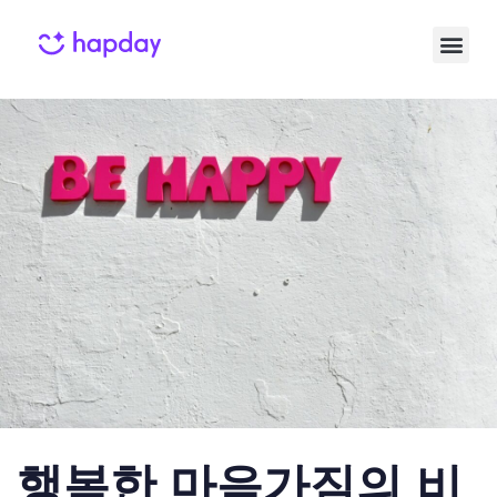
Published
Published
on:
in:
행복한 마음가짐의 비