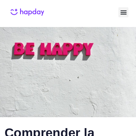
Published
Published
on:
in:
Comprender la