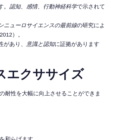
トップ
す。
認知、感情、行動神経科学
で示されて
ンニューロサイエンスの最前線
の研究によ
2012）。
性があり、
意識と認知
に証拠があります
スエクササイズ
の耐性を大幅に向上させることができま
を和らげます。