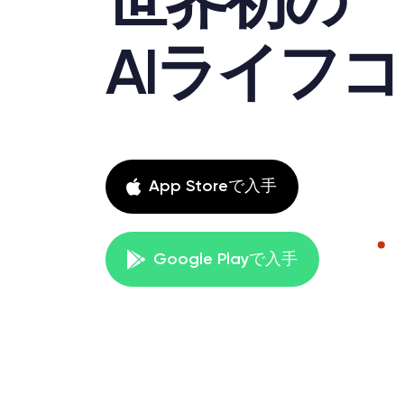
世界初の
AIライフ
App Storeで入手
Google Playで入手