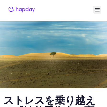
Published
Published
on:
in:
ストレスを乗り越え