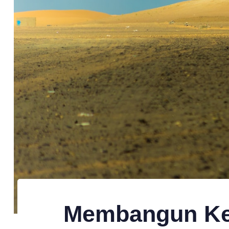
Published
Published
on:
in:
Membangun Ke