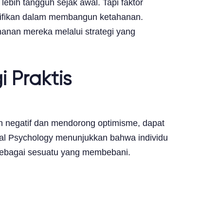
bih tangguh sejak awal. Tapi faktor
atas
ifikan dalam membangun ketahanan.
anan mereka melalui strategi yang
 Praktis
iran negatif dan mendorong optimisme, dapat
cial Psychology menunjukkan bahwa individu
sebagai sesuatu yang membebani.