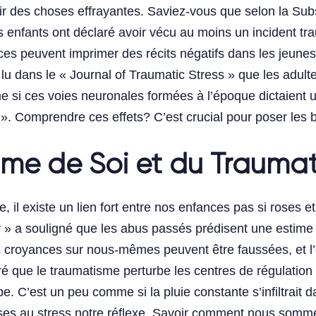
voir des choses effrayantes. Saviez-vous que selon la S
enfants ont déclaré avoir vécu au moins un incident tra
ces peuvent imprimer des récits négatifs dans les jeunes
r lu dans le « Journal of Traumatic Stress » que les adul
si ces voies neuronales formées à l’époque dictaient un 
 ». Comprendre ces effets? C’est crucial pour poser les 
time de Soi et du Trauma
 il existe un lien fort entre nos enfances pas si roses e
» a souligné que les abus passés prédisent une estime 
s croyances sur nous-mêmes peuvent être faussées, et l’
ré que le traumatisme perturbe les centres de régulati
e. C’est un peu comme si la pluie constante s’infiltrait d
nses au stress notre réflexe. Savoir comment nous somme