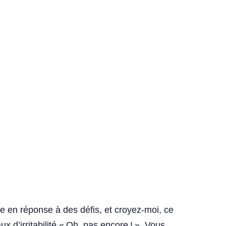
re en réponse à des défis, et croyez-moi, ce
x d’irritabilité « Oh, pas encore ! ». Vous