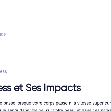
nde
ress
ss et Ses Impacts
se passe lorsque votre corps passe à la vitesse supérieu
 le sentir dans vos os, sur votre peau, et dans ces niveau