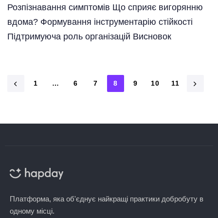
Розпізнавання симптомів Що сприяє вигорянню
вдома? Формування інструментарію стійкості
Підтримуюча роль організацій Висновок
1
…
6
7
8
9
10
11
Платформа, яка об'єднує найкращі практики добробуту в
одному місці.