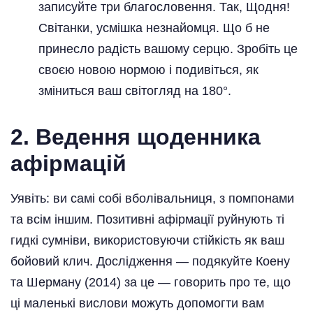
записуйте три благословення. Так, Щодня!
Світанки, усмішка незнайомця. Що б не
принесло радість вашому серцю. Зробіть це
своєю новою нормою і подивіться, як
зміниться ваш світогляд на 180°.
2. Ведення щоденника
афірмацій
Уявіть: ви самі собі вболівальниця, з помпонами
та всім іншим. Позитивні афірмації руйнують ті
гидкі сумніви, використовуючи стійкість як ваш
бойовий клич. Дослідження — подякуйте Коену
та Шерману (2014) за це — говорить про те, що
ці маленькі вислови можуть допомогти вам