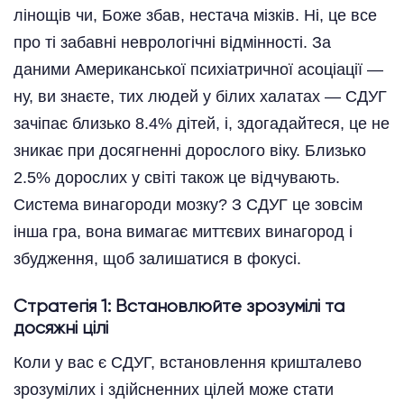
лінощів чи, Боже збав, нестача мізків. Ні, це все
про ті забавні неврологічні відмінності. За
даними Американської психіатричної асоціації —
ну, ви знаєте, тих людей у білих халатах — СДУГ
зачіпає близько 8.4% дітей, і, здогадайтеся, це не
зникає при досягненні дорослого віку. Близько
2.5% дорослих у світі також це відчувають.
Система винагороди мозку? З СДУГ це зовсім
інша гра, вона вимагає миттєвих винагород і
збудження, щоб залишатися в фокусі.
Стратегія 1: Встановлюйте зрозумілі та
досяжні цілі
Коли у вас є СДУГ, встановлення кришталево
зрозумілих і здійсненних цілей може стати