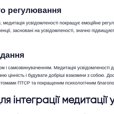
го регулювання
 медитація усвідомленості покращує емоційне регулю
венції, засновані на усвідомленості, значно підвищ
адання
ом і самозвинуваченням. Медитація усвідомленості 
ю цінність і будувати добріші взаємини з собою. Дос
птомами ПТСР та покращеним психологічним благопо
ля інтеграції медитації 