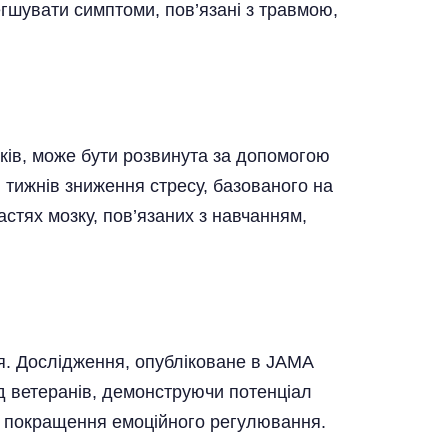
егшувати симптоми, пов’язані з травмою,
зверху
зків, може бути розвинута за допомогою
 тижнів зниження стресу, базованого на
стях мозку, пов’язаних з навчанням,
я. Дослідження, опубліковане в JAMA
д ветеранів, демонструючи потенціал
а покращення емоційного регулювання.