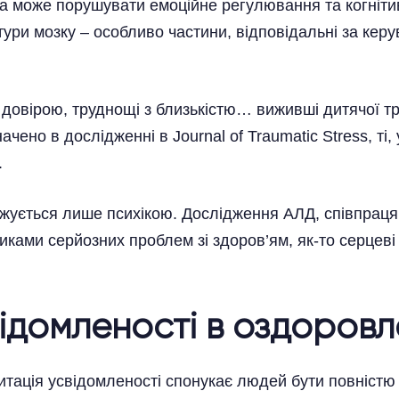
 може порушувати емоційне регулювання та когнітив
ри мозку – особливо частини, відповідальні за керув
довірою, труднощі з близькістю… виживші дитячої тр
чено в дослідженні в Journal of Traumatic Stress, ті, 
.
ується лише психікою. Дослідження АЛД, співпраця 
ами серйозних проблем зі здоров’ям, як-то серцеві
відомленості в оздоровл
итація усвідомленості спонукає людей бути повніст