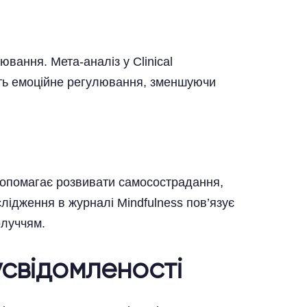
вання. Мета-аналіз у Clinical
ують емоційне регулювання, зменшуючи
допомагає розвивати самосострадання,
лідження в журналі Mindfulness пов’язує
луччям.
усвідомленості