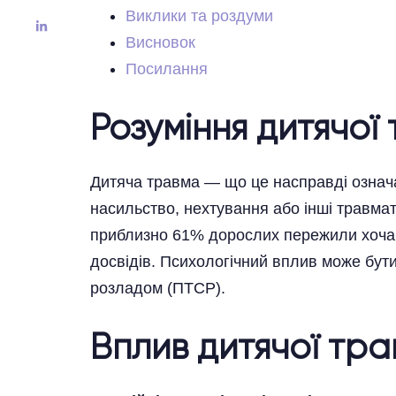
Виклики та роздуми
Висновок
Посилання
Розуміння дитячої
Дитяча травма — що це насправді означ
насильство, нехтування або інші травма
приблизно 61% дорослих пережили хоча б
досвідів. Психологічний вплив може бут
розладом (ПТСР).
Вплив дитячої тра