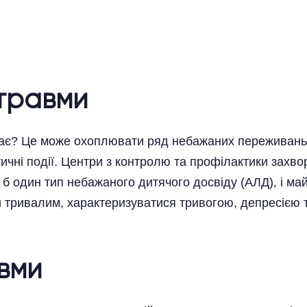
 травми
ає? Це може охоплювати ряд небажаних переживань в
тичні події. Центри з контролю та профілактики зах
 один тип небажаного дитячого досвіду (АЛД), і ма
и тривалим, характеризуватися тривогою, депресією
вми