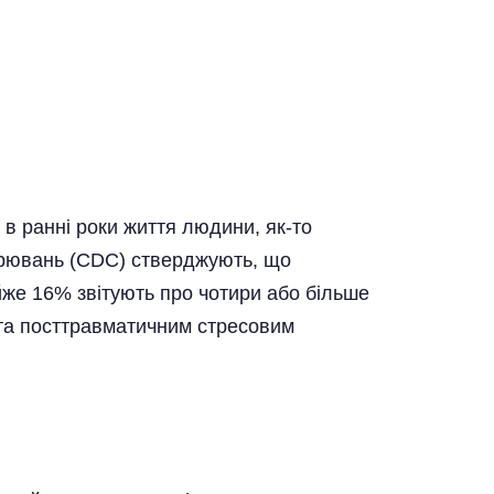
 ранні роки життя людини, як-то
ворювань (CDC) стверджують, що
йже 16% звітують про чотири або більше
 та посттравматичним стресовим