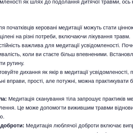
мленості як шлях до подолання дитячої травми, ось к
я початківців керовані медитації можуть стати цінно
ацілені на різні потреби, включаючи лікування травм.
тійність важлива для медитації усвідомленості. Почн
ивалість, коли ви стаєте більш впевненими. Встановл
и рутину.
овуйте дихання як якір в медитації усвідомленості, 
ні вправи, прості, але потужні, можна практикувати 
ла:
Медитація сканування тіла запрошує практиків ме
ення. Це може допомогти вижившим травми відновити 
ю.
 доброти:
Медитація люблячої доброти включає випр