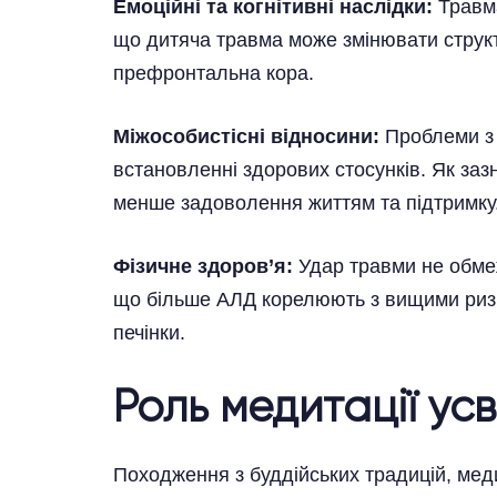
Емоційні та когнітивні наслідки:
Травма
що дитяча травма може змінювати структу
префронтальна кора.
Міжособистісні відносини:
Проблеми з 
встановленні здорових стосунків. Як зазна
менше задоволення життям та підтримку
Фізичне здоров’я:
Удар травми не обмеж
що більше АЛД корелюють з вищими ризик
печінки.
Роль медитації ус
Походження з буддійських традицій, мед