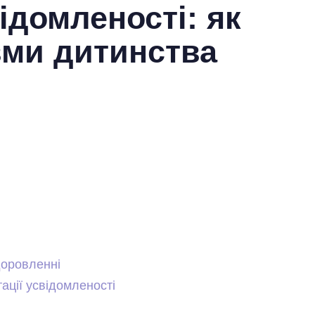
ідомленості: як
вми дитинства
доровленні
тації усвідомленості