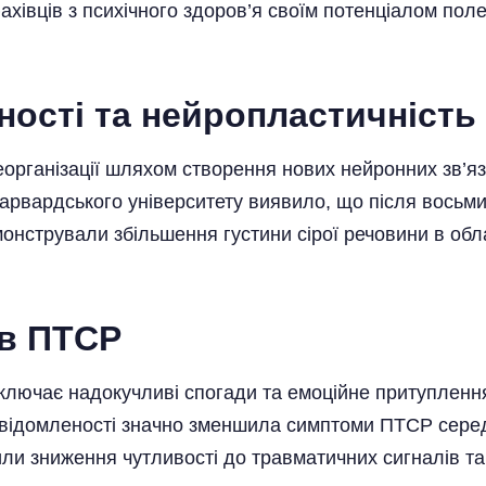
хівців з психічного здоров’я своїм потенціалом пол
ності та нейропластичність
еорганізації шляхом створення нових нейронних зв’я
Гарвардського університету виявило, що після восьми
онстрували збільшення густини сірої речовини в обла
в ПТСР
включає надокучливі спогади та емоційне притупленн
усвідомленості значно зменшила симптоми ПТСР сере
ли зниження чутливості до травматичних сигналів т