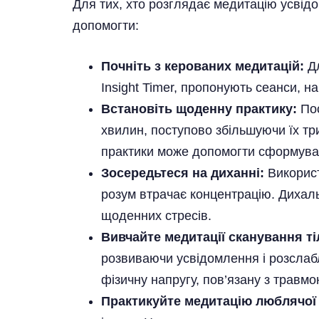
Для тих, хто розглядає медитацію усвідо
допомогти:
Почніть з керованих медитацій:
Дл
Insight Timer, пропонують сеанси, н
Встановіть щоденну практику:
Пос
хвилин, поступово збільшуючи їх тр
практики може допомогти сформуват
Зосередьтеся на диханні:
Використ
розум втрачає концентрацію. Дихаль
щоденних стресів.
Вивчайте медитації сканування ті
розвиваючи усвідомлення і розслабл
фізичну напругу, пов’язану з травмо
Практикуйте медитацію люблячої