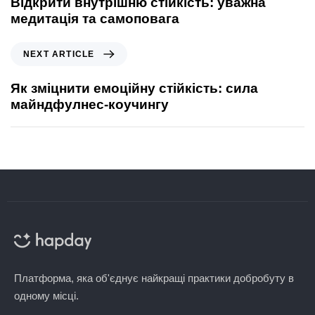
Відкрити внутрішню стійкість: уважна
медитація та самоповага
NEXT ARTICLE
Як зміцнити емоційну стійкість: сила
майндфулнес-коучингу
Платформа, яка об'єднує найкращі практики добробуту в
одному місці.