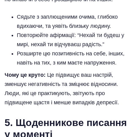
Сядьте з заплющеними очима, глибоко
вдихаючи, та уявіть близьку людину.
Повторюйте афірмації: “Нехай ти будеш у
мирі, нехай ти відчуваєш радість.”
Розширте цю позитивність на себе, інших,
навіть на тих, з ким маєте напруження.
Чому це круто:
Це підвищує ваш настрій,
зменшує негативність та зміцнює відносини.
Люди, які це практикують, звітують про
підвищене щастя і менше випадків депресії.
5. Щоденникове писання
у моменті