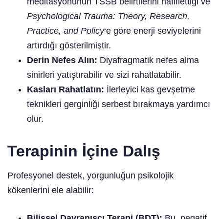
meditasyonunun TSSB belirtilerini hafiflettiği ve
Psychological Trauma: Theory, Research,
Practice, and Policy
‘e göre enerji seviyelerini
artırdığı gösterilmiştir.
Derin Nefes Alın:
Diyafragmatik nefes alma
sinirleri yatıştırabilir ve sizi rahatlatabilir.
Kasları Rahatlatın:
İlerleyici kas gevşetme
teknikleri gerginliği serbest bırakmaya yardımcı
olur.
Terapinin İçine Dalış
Profesyonel destek, yorgunluğun psikolojik
kökenlerini ele alabilir:
Bilişsel Davranışçı Terapi (BDT):
Bu, negatif