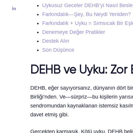
Uykusuz Geceler DEHB’yi Nasıl Besle
Farkındalık—Şey, Bu Neydi Yeniden?
Farkındalık + Uyku = Sımsıcak Bir Eş
Denemeye Değer Pratikler
Destek Alın
Son Düşünce
DEHB ve Uyku: Zor Bi
DEHB, eğer sayıyorsanız, dünyanın dört bir y
Birliği’nden. Ve—sürpriz—bu kişilerin yarıs
sendromundan kaynaklanan istemsiz kasılm
davet etmiş gibi.
Gerçekten karmaşık. Kötü uyku, DEHB belirti