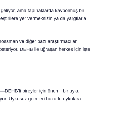
tepe
 geliyor, ama tapınaklarda kaybolmuş bir
ştirilere yer vermeksizin ya da yargılarla
rossman ve diğer bazı araştırmacılar
steriyor. DEHB ile uğraşan herkes için işte
or—DEHB’li bireyler için önemli bir uyku
iyor. Uykusuz geceleri huzurlu uykulara