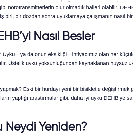
 nörotransmitterlerin olur olmadık halleri olabilir. DEHB
ş biri, bir dozdan sonra uyuklamaya çalışmanın nasıl bir 
HB’yi Nasıl Besler
 mi? Uyku—ya da onun eksikliği—ihtiyacımız olan her küçük
e alır. Üstelik uyku yoksunluğundan kaynaklanan huysuzl
yapmak? Eski bir hurdayı yeni bir bisikletle değiştirmek 
nların yaptığı araştırmalar gibi, daha iyi uyku DEHB’ye sah
u Neydi Yeniden?