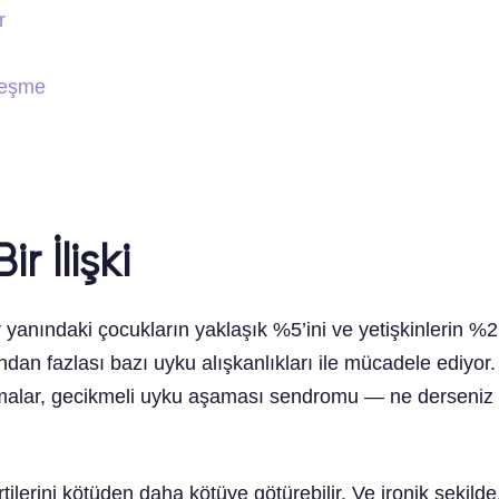
r
leşme
r İlişki
anındaki çocukların yaklaşık %5’ini ve yetişkinlerin %2.5’
ından fazlası bazı uyku alışkanlıkları ile mücadele ediyo
alar, gecikmeli uyku aşaması sendromu — ne derseniz d
lerini kötüden daha kötüye götürebilir. Ve ironik şekild