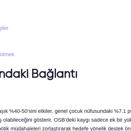
iler
Gitmek
ndaki Bağlantı
aşık %40-50’sini etkiler, genel çocuk nüfusundaki %7.1 pr
ş olabileceğini gösterir. OSB’deki kaygı sadece ek bir yük 
apötik müdahaleleri zorlaştırarak hedefe yönelik destek önl