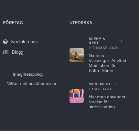
FÖRETAG
UTFORSKA
SLEEP &
Kontakta oss
REST
9 TIMMAR AGO
Blogg
Nattens
Viskningar: Använd
Meditation för
Bättre Sömn
Integritetspolicy
Villkor och bestämmelser
MOVEMENT
1 DAG AGO
Hur man använder
rörelse för
stresslindring
© 2021-2024 Hapday. Alla rättigheter förbehållna