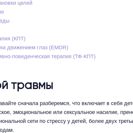
ановки целей
ия
реды
апия (КПТ)
тка движением глаз (EMDR)
вно-поведенческая терапия (ТФ-КПТ)
ой травмы
вайте сначала разберемся, что включает в себя дет
еское, эмоциональное или сексуальное насилие, пре
нальной сети по стрессу у детей, более двух треть
годам.