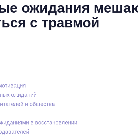
ые ожидания меша
ься с травмой
мотивация
чных ожиданий
итателей и общества
ожиданиями в восстановлении
одавателей