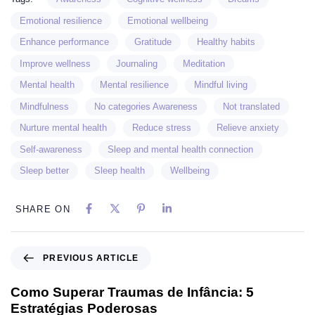
Emotional resilience
Emotional wellbeing
Enhance performance
Gratitude
Healthy habits
Improve wellness
Journaling
Meditation
Mental health
Mental resilience
Mindful living
Mindfulness
No categories Awareness
Not translated
Nurture mental health
Reduce stress
Relieve anxiety
Self-awareness
Sleep and mental health connection
Sleep better
Sleep health
Wellbeing
SHARE ON
PREVIOUS ARTICLE
Como Superar Traumas de Infância: 5
Estratégias Poderosas