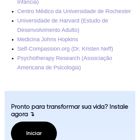
Infância)
Centro Médico da Universidade de Rochester
Universidade de Harvard (Estudo de
Desenvolvimento Adulto)
Medicina Johns Hopkins
Self-Compassion.org (Dr. Kristen Neff)
Psychotherapy Research (Associação
Americana de Psicologia)
Pronto para transformar sua vida? Instale
agora ↴
Iniciar