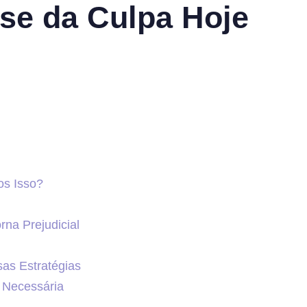
se da Culpa Hoje
os Isso?
na Prejudicial
as Estratégias
 Necessária