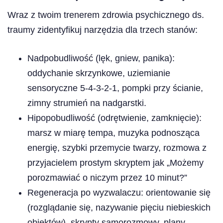
Wraz z twoim trenerem zdrowia psychicznego ds.
traumy zidentyfikuj narzędzia dla trzech stanów:
Nadpobudliwość (lęk, gniew, panika):
oddychanie skrzynkowe, uziemianie
sensoryczne 5-4-3-2-1, pompki przy ścianie,
zimny strumień na nadgarstki.
Hipopobudliwość (odrętwienie, zamknięcie):
marsz w miarę tempa, muzyka podnosząca
energię, szybki przemycie twarzy, rozmowa z
przyjacielem prostym skryptem jak „Możemy
porozmawiać o niczym przez 10 minut?”
Regeneracja po wyzwalaczu: orientowanie się
(rozglądanie się, nazywanie pięciu niebieskich
obiektów), skrypty samorozmowy, plany