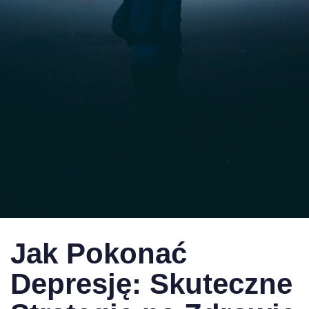
Published
Published
on:
in:
Jak Pokonać
Depresję: Skuteczne