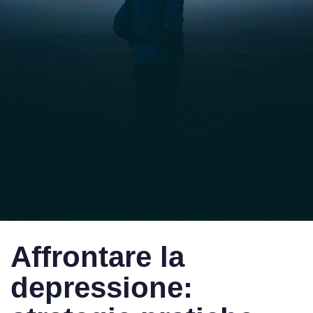
Published
Published
on:
in:
Affrontare la
depressione: