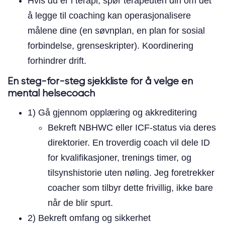
Hvis du er i terapi, spør terapeuten din om det
å legge til coaching kan operasjonalisere
målene dine (en søvnplan, en plan for sosial
forbindelse, grenseskripter). Koordinering
forhindrer drift.
En steg-for-steg sjekkliste for å velge en
mental helsecoach
1) Gå gjennom opplæring og akkreditering
Bekreft NBHWC eller ICF-status via deres
direktorier. En troverdig coach vil dele ID
for kvalifikasjoner, trenings timer, og
tilsynshistorie uten nøling. Jeg foretrekker
coacher som tilbyr dette frivillig, ikke bare
når de blir spurt.
2) Bekreft omfang og sikkerhet