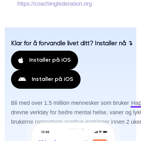
https://coachingfederation.org
Klar for å forvandle livet ditt? Installer nå ↴
Installer på iOS
Installer på iOS
Bli med over 1.5 million mennesker som bruker
Hap
drevne verktøy for bedre mental helse, vaner og ly
brukerne rapporterer positive endringer innen 2 uker