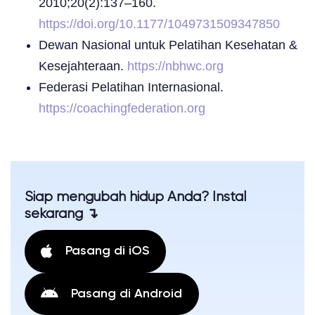
2010;20(2):137–160.
https://doi.org/10.1177/1049731509347850
Dewan Nasional untuk Pelatihan Kesehatan &
Kesejahteraan.
https://nbhwc.org
Federasi Pelatihan Internasional.
https://coachingfederation.org
Siap mengubah hidup Anda? Instal
sekarang ↴
Pasang di iOS
Pasang di Android