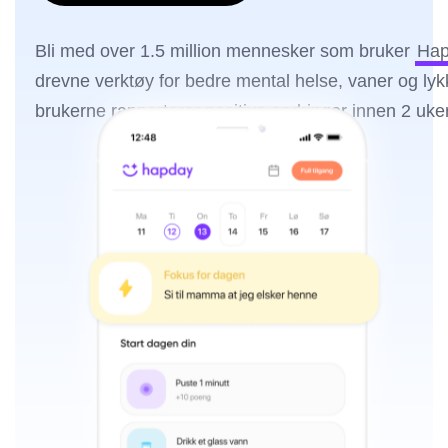
Bli med over 1.5 million mennesker som bruker
Hap
drevne verktøy for bedre mental helse, vaner og ly
brukerne rapporterer positive endringer innen 2 uker