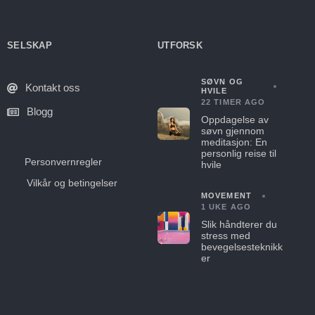
SELSKAP
UTFORSK
SØVN OG
Kontakt oss
HVILE
22 TIMER AGO
Blogg
Oppdagelse av
søvn gjennom
meditasjon: En
personlig reise til
Personvernregler
hvile
Vilkår og betingelser
MOVEMENT
1 UKE AGO
Slik håndterer du
stress med
bevegelsesteknikk
er