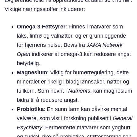
Viktige næringsstoffer inkluderer:
Omega-3 Fettsyrer
: Finnes i matvarer som
laks, linfrø og valnøtter, og er grunnleggende
for hjernens helse. Bevis fra
JAMA Network
Open
indikerer at omega-3 kan redusere angst
betydelig.
Magnesium
: Viktig for humørregulering, dette
mineralet er rikelig i bladgrønnsaker, nøtter og
fullkorn. Som nevnt i
Nutrients
, kan magnesium
bidra til å redusere angst.
Probiotika
: En sunn tarm kan påvirke mental
velvære, som vist i forskning publisert i
General
Psychiatry
. Fermenterte matvarer som yoghurt
og surkål, rike på probiotika, støtter tarmhelsen