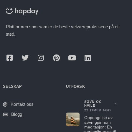
Plattformen som samler de beste velværepraksisene på ett
sted.
SELSKAP
UTFORSK
SØVN OG
Kontakt oss
HVILE
22 TIMER AGO
Blogg
Oppdagelse av
søvn gjennom
meditasjon: En
personlig reise til