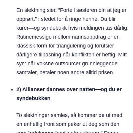
En slektning sier, “Fortell søsteren din at jeg er
opprørt,” i stedet for å ringe henne. Du blir
kurer—og syndebukk hvis meldingen tas dårlig.
Rutinemessige mellommannsoppdrag er en
klassisk form for triangulering og forutsier
dårligere tilpasning når konflikten er heftig. Mitt
syn: når voksne outsourcer grunnleggende
samtaler, betaler noen andre alltid prisen.
2) Allianser dannes over natten—og du er
syndebukken
To slektninger samles, så kommer de ut med
en enhetlig front som peker ut deg som den
som “ødelegger familieatmosfæren.” Denne